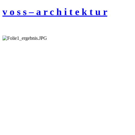
v o s s – a r c h i t e k t u r